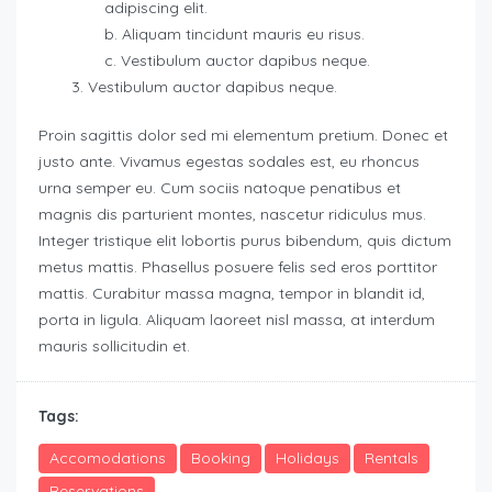
adipiscing elit.
Aliquam tincidunt mauris eu risus.
Vestibulum auctor dapibus neque.
Vestibulum auctor dapibus neque.
Proin sagittis dolor sed mi elementum pretium. Donec et
justo ante. Vivamus egestas sodales est, eu rhoncus
urna semper eu. Cum sociis natoque penatibus et
magnis dis parturient montes, nascetur ridiculus mus.
Integer tristique elit lobortis purus bibendum, quis dictum
metus mattis. Phasellus posuere felis sed eros porttitor
mattis. Curabitur massa magna, tempor in blandit id,
porta in ligula. Aliquam laoreet nisl massa, at interdum
mauris sollicitudin et.
Tags:
Accomodations
Booking
Holidays
Rentals
Reservations