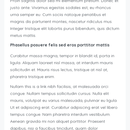
Proin sagittis dolor sed mi elementum pretium. Donec et
justo ante. Vivamus egestas sodales est, eu rhoncus
urna semper eu. Cum sociis natoque penatibus et
magnis dis parturient montes, nascetur ridiculus mus.
Integer tristique elit lobortis purus bibendum, quis dictum
metus mattis.
Phasellus posuere felis sed eros porttitor mattis
Curabitur massa magna, tempor in blandit id, porta in
ligula. Aliquam laoreet nisl massa, at interdum mauris
sollicitudin et. Mauris risus lectus, tristique at nisl at,
pharetra tristique enim.
Nullam this is a link nibh facilisis, at malesuada orci
congue. Nullam tempus sollicitudin cursus. Nulla elit
mauris, volutpat eu varius malesuada, pulvinar eu ligula.
Ut et adipiscing erat. Curabitur adipiscing erat vel libero
tempus congue. Nam pharetra interdum vestibulum.
Aenean gravida mi non aliquet porttitor. Praesent
dapibus, nisi a faucibus tincidunt, quam dolor